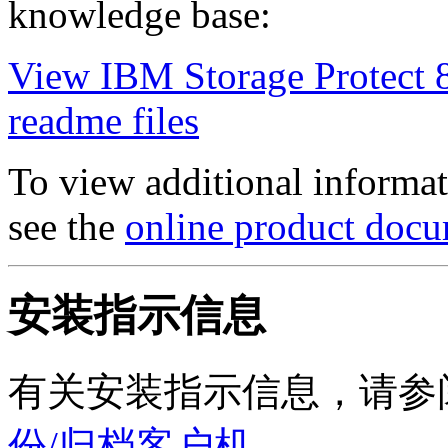
knowledge base:
View IBM Storage Protect 8
readme files
To view additional informa
see the
online product docu
安装指示信息
有关安装指示信息，请参
份/归档客户机
。